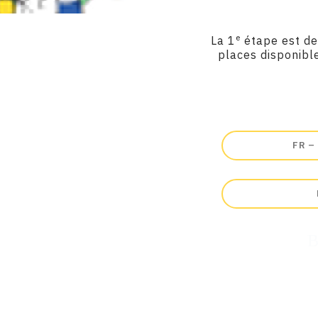
e
La 1
étape est
de
places disponibl
FR –
B