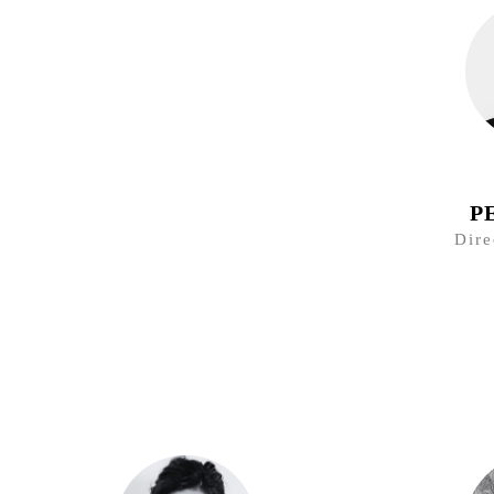
P
Dire