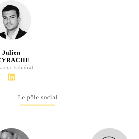
Julien
EYRACHE
cteur Général
L
i
n
Le pôle social
k
e
d
i
n